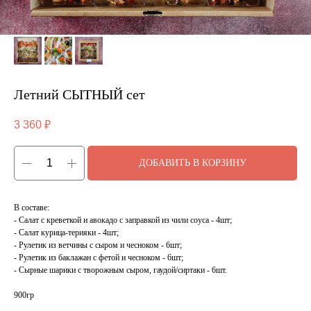
Летний СЫТНЫЙ сет
3 360
₽
ДОБАВИТЬ В КОРЗИНУ
В составе:
- Салат с креветкой и авокадо с заправкой из чили соуса - 4шт;
- Салат курица-терияки - 4шт;
- Рулетик из ветчины с сыром и чесноком - 6шт;
- Рулетик из баклажан с фетой и чесноком - 6шт;
- Сырные шарики с творожным сыром, гаудой/сиртаки - 6шт.
900гр
____________________________