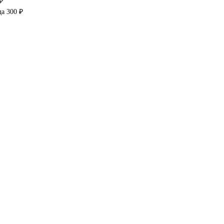
₽
да 300 ₽