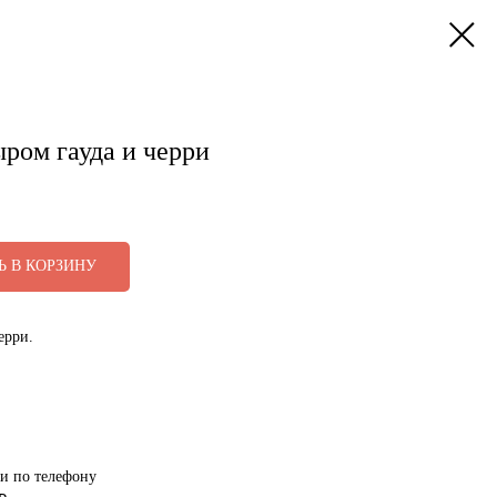
ыром гауда и черри
Ь В КОРЗИНУ
ерри.
ми по телефону