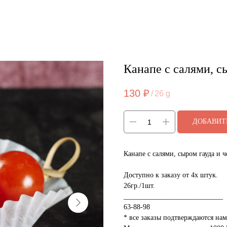
Канапе с салями, с
130
₽
/
26 g
ДОБАВИТ
Канапе с салями, сыром гауда и ч
Доступно к заказу от 4х штук.
26гр./1шт.
____________________________
63-88-98
* все заказы подтверждаются на